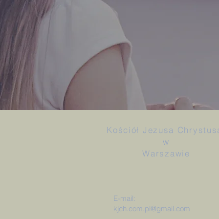
Kościół Jezusa Chrystu
w
Warszawie
E-mail:
kjch.com.pl@gmail.com