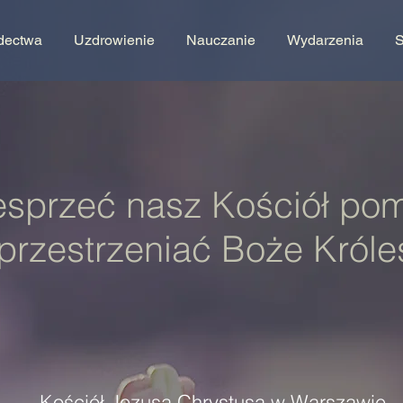
dectwa
Uzdrowienie
Nauczanie
Wydarzenia
S
sprzeć nasz Kościół po
przestrzeniać Boże Król
Kościół Jezusa Chrystusa w Warszawie