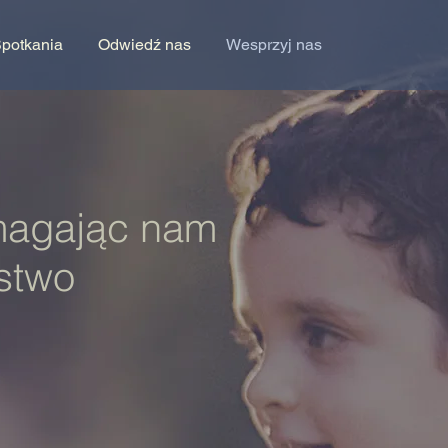
potkania
Odwiedź nas
Wesprzyj nas
magając nam
estwo