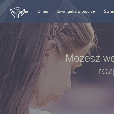
Home
O nas
Ewangelia w pigułce
Świa
Możesz we
roz